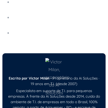
Como Monitorar e Prevenir o Downtime de
Sistemas Críticos
Chatbots no Atendimento ao Cliente: O Que
Muda na Prática
Os Custos Ocultos de Não Utilizar Suporte
Técnico Remoto
Escrito por Victor Milan
- Proprietário da Ai Soluções ·
19 anos em T.I. (desde 2007)
Especialista em suporte de T.I. para pequenas
empresas. À frente da Ai Soluções desde 2014, cuida do
ambiente de T.I. de empresas em todo o Brasil, 100%
remoto, a partir de Ariquemes - RO - e escreve de