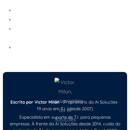
Servidor em Nuvem Gerenciado
Como Evitar Paradas no Sistema da Empresa
LGPD para Pequenas Empresas: O Que Fazer
na Prática
Como Manter Seu Computador Seguro no Dia
a Dia
Escrito por Victor Milan
- Proprietário da Ai Soluções ·
19 anos em T.I. (desde 2007)
Especialista em suporte de T.I. para pequenas
empresas. À frente da Ai Soluções desde 2014, cuida do